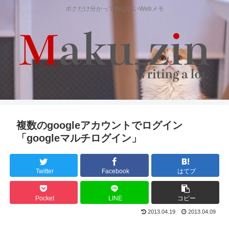
ボクだけ分かってればいいWebメモ
複数のgoogleアカウントでログイン
「googleマルチログイン」
Twitter
Facebook
はてブ
Pocket
LINE
コピー
2013.04.19
2013.04.09