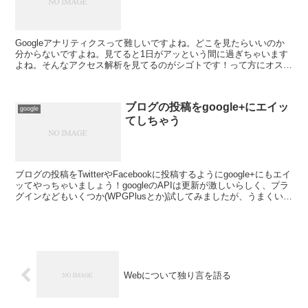
Googleアナリティクスって難しいですよね。どこを見たらいいのか
分からないですよね。見てると1日がアッという間に過ぎちゃいます
よね。そんなアクセス解析を見てるのがシゴトです！って方にオスス
メのマイレポートを紹介します。「訪問数」とか「直帰...
ブログの投稿をgoogle+にエイッ
google
てしちゃう
ブログの投稿をTwitterやFacebookに投稿するようにgoogle+にもエイ
ッてやっちゃいましょう！googleのAPIは更新が激しいらしく、プラ
グインなどもいくつか(WPGPlusとか)試してみましたが、うまくいか
ん！てことでググ...
Webについて独り言を語る