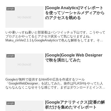
[Google Analytics]マイレポート
google
を使ってソーシャルメディアから
のアクセスを眺める
いや暑いっすね暑いと部屋着はパンツイッチョ下山です。こうやって
ブログとかやってるとアクセス状況って気になりますよね。
Maku_zinVer2.1.1もGoogleAnalyticsで色んな解析をしてます。そこ
で気になったのがソーシャルメディ...
[Google]Google Web Designer
google
で秋を演出してみた
Googleが無料で提供するhtml5や広告を作成するツール
「GoogleWebDesigner」を試してみた。操作はFLASHをやってた人
ならなんなくこなせそうな感じです。まずはダウンロードとインスト
ール公式：GoogleWebDesig...
[Googleアナリティクス]定番の解
google
析だけを集めたマイレポート