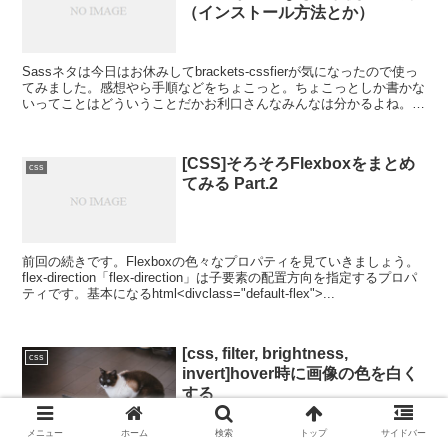
（インストール方法とか）
Sassネタは今日はお休みしてbrackets-cssfierが気になったので使っ
てみました。感想やら手順などをちょこっと。ちょこっとしか書かな
いってことはどういうことだかお利口さんなみんなは分かるよね。ま
ずはエディタの準備から。使うエディ...
[CSS]そろそろFlexboxをまとめ
css
てみる Part.2
前回の続きです。Flexboxの色々なプロパティを見ていきましょう。
flex-direction「flex-direction」は子要素の配置方向を指定するプロパ
ティです。基本になるhtml<divclass="default-flex">...
[css, filter, brightness,
css
invert]hover時に画像の色を白く
する
メニュー
ホーム
検索
トップ
サイドバー