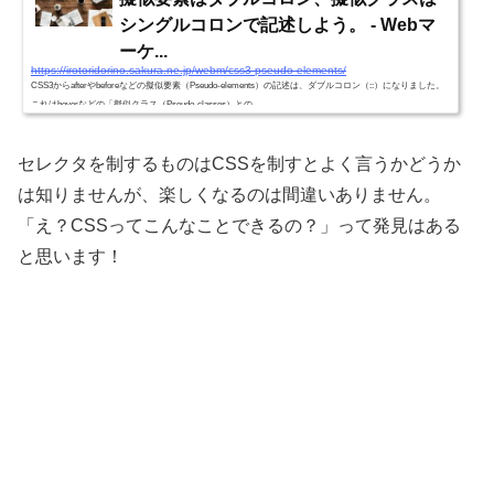
シングルコロンで記述しよう。 - Webマ
ーケ...
https://irotoridorino.sakura.ne.jp/webm/css3-pseudo-elements/
CSS3からafterやbeforeなどの擬似要素（Pseudo-elements）の記述は、ダブルコロン（::）になりました。
これはhoverなどの「擬似クラス（Pseudo-classes）との ...
セレクタを制するものはCSSを制すとよく言うかどうか
は知りませんが、楽しくなるのは間違いありません。
「え？CSSってこんなことできるの？」って発見はある
と思います！