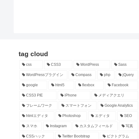
tag cloud
css
CSS3
WordPress
Sass
WordPressプラグイン
Compass
php
jQuery
google
html5
flexbox
Facebook
CSS3 PIE
iPhone
メディアクエリ
フレームワーク
スマートフォン
Google Analytics
htmlエディタ
Photoshop
エディタ
SEO
スマホ
Instagram
カスタムフィールド
写真
CSSハック
Twitter Bootstrap
ピクトグラム