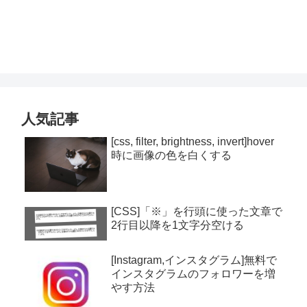
人気記事
[css, filter, brightness, invert]hover
時に画像の色を白くする
[CSS]「※」を行頭に使った文章で
2行目以降を1文字分空ける
[Instagram,インスタグラム]無料で
インスタグラムのフォロワーを増
やす方法