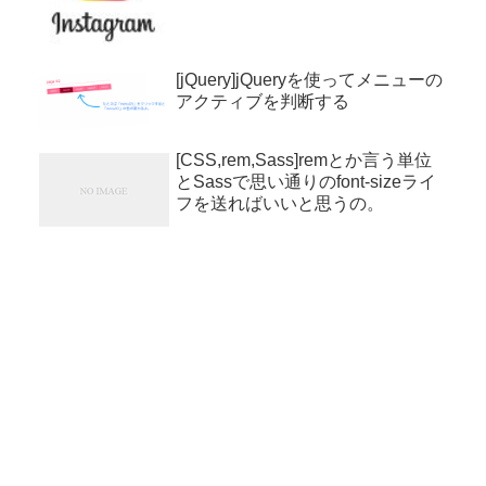
[jQuery]jQueryを使ってメニューの
アクティブを判断する
[CSS,rem,Sass]remとか言う単位
とSassで思い通りのfont-sizeライ
フを送ればいいと思うの。