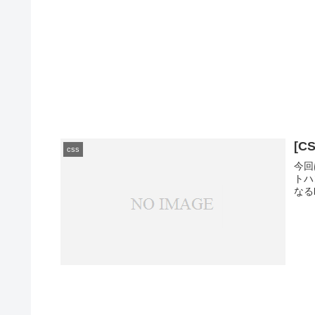
[C
css
今回は
トハ
なるht