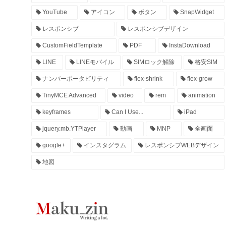
YouTube
アイコン
ボタン
SnapWidget
レスポンシブ
レスポンシブデザイン
CustomFieldTemplate
PDF
InstaDownload
LINE
LINEモバイル
SIMロック解除
格安SIM
ナンバーポータビリティ
flex-shrink
flex-grow
TinyMCE Advanced
video
rem
animation
keyframes
Can I Use...
iPad
jquery.mb.YTPlayer
動画
MNP
全画面
google+
インスタグラム
レスポンシブWEBデザイン
地図