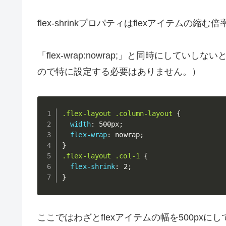
flex-shrinkプロパティはflexアイテム
「flex-wrap:nowrap;」と同時にしていしない
ので特に設定する必要はありません。）
.flex-layout .column-layout
{
width
:
 500px
;
flex-wrap
:
 nowrap
;
}
.flex-layout .col-1
{
flex-shrink
:
 2
;
}
ここではわざとflexアイテムの幅を500pxに