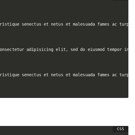
ristique senectus et netus et malesuada fames ac turpis
onsectetur adipisicing elit, sed do eiusmod tempor inci
ristique senectus et netus et malesuada fames ac turpis