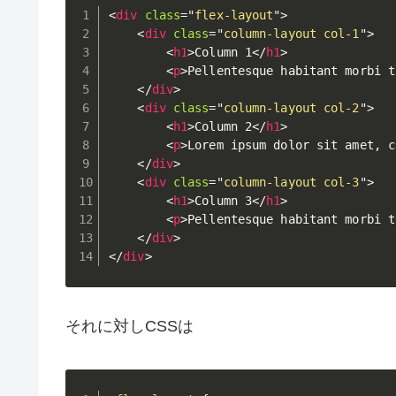
<
div
class
=
"
flex-layout
"
>
<
div
class
=
"
column-layout col-1
"
>
<
h1
>
Column 1
</
h1
>
<
p
>
Pellentesque habitant morbi t
</
div
>
<
div
class
=
"
column-layout col-2
"
>
<
h1
>
Column 2
</
h1
>
<
p
>
Lorem ipsum dolor sit amet, c
</
div
>
<
div
class
=
"
column-layout col-3
"
>
<
h1
>
Column 3
</
h1
>
<
p
>
Pellentesque habitant morbi t
</
div
>
</
div
>
それに対しCSSは