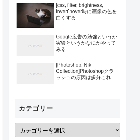
[css, filter, brightness,
invert]hover時に画像の色を
白くする
 egestas.
</
p
>
Google広告の勉強というか
実験というかなにかやって
みる
didunt ut labore et dolore magna aliqua. Ut enim ad min
[Photoshop, Nik
Collection]Photoshopクラ
ッシュの原因は多分これ
 egestas. Vestibulum tortor quam, feugiat vitae, ultric
カテゴリー