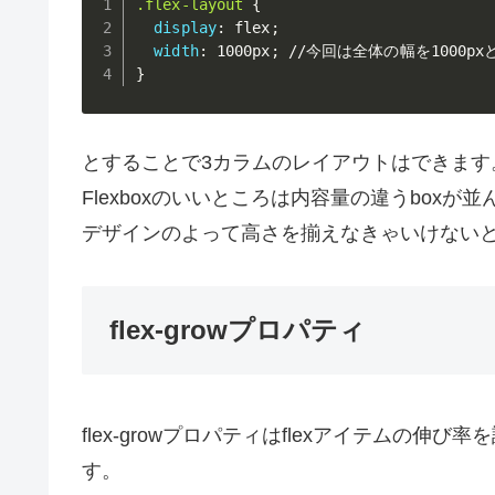
.flex-layout
{
display
:
 flex
;
width
:
 1000px
;
}
とすることで3カラムのレイアウトはできます
Flexboxのいいところは内容量の違うbox
デザインのよって高さを揃えなきゃいけない
flex-growプロパティ
flex-growプロパティはflexアイテムの
す。