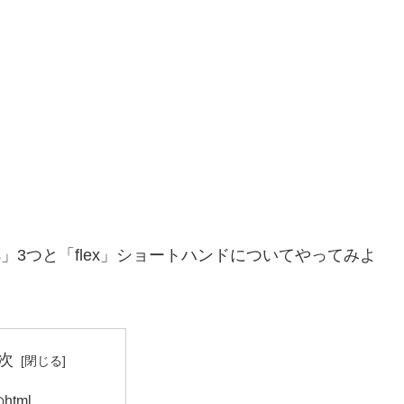
ex-basis」3つと「flex」ショートハンドについてやってみよ
次
html