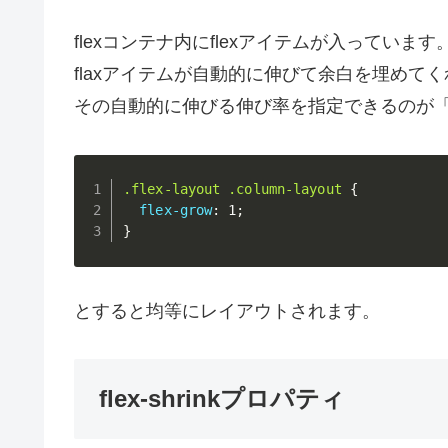
flexコンテナ内にflexアイテムが入っていま
flaxアイテムが自動的に伸びて余白を埋めて
その自動的に伸びる伸び率を指定できるのが「fl
.flex-layout .column-layout
{
flex-grow
:
 1
;
}
とすると均等にレイアウトされます。
flex-shrinkプロパティ