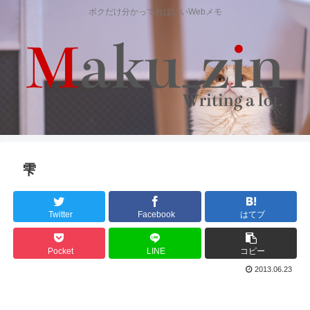
ボクだけ分かってればいいWebメモ
雫
Twitter
Facebook
はてブ
Pocket
LINE
コピー
2013.06.23