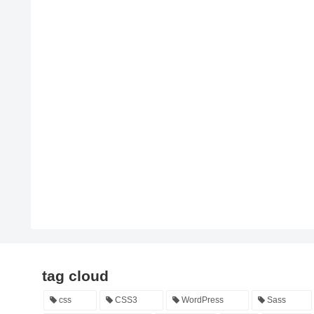
tag cloud
css
CSS3
WordPress
Sass