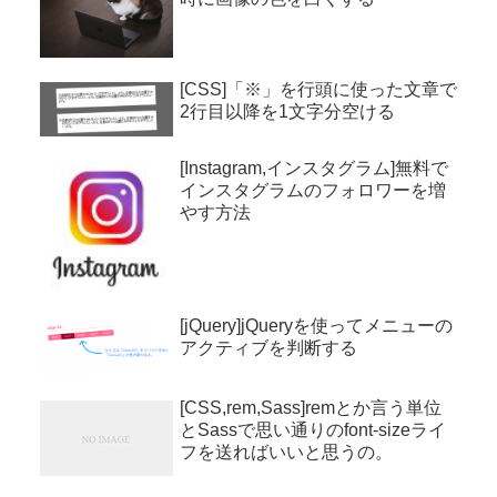
[CSS]「※」を行頭に使った文章で
2行目以降を1文字分空ける
[Instagram,インスタグラム]無料で
インスタグラムのフォロワーを増
やす方法
[jQuery]jQueryを使ってメニューの
アクティブを判断する
[CSS,rem,Sass]remとか言う単位
とSassで思い通りのfont-sizeライ
フを送ればいいと思うの。