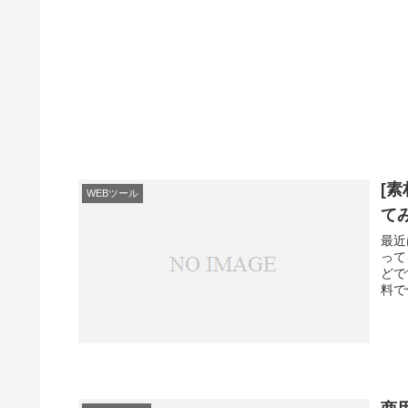
[
WEBツール
て
最近
って
どで
料で