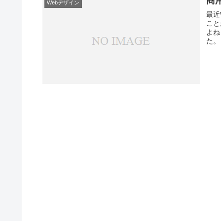
商
Webデザイン
最近
こと
よね
た。