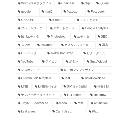
WordPressプラグイン
Compass
php
jQuery
google
html5
flexbox
Facebook
CSS3 PIE
iPhone
メディアクエリ
フレームワーク
スマートフォン
Google Analytics
htmlエディタ
Photoshop
エディタ
SEO
スマホ
Instagram
カスタムフィールド
写真
CSSハック
Twitter Bootstrap
ピクトグラム
YouTube
アイコン
ボタン
SnapWidget
レスポンシブ
レスポンシブデザイン
CustomFieldTemplate
PDF
InstaDownload
LINE
LINEモバイル
SIMロック解除
格安SIM
ナンバーポータビリティ
flex-shrink
flex-grow
TinyMCE Advanced
video
rem
animation
keyframes
Can I Use...
iPad