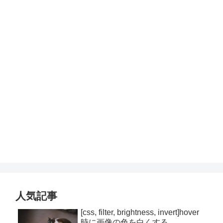
人気記事
[css, filter, brightness, invert]hover
時に画像の色を白くする