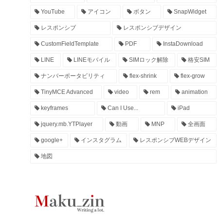
YouTube
アイコン
ボタン
SnapWidget
レスポンシブ
レスポンシブデザイン
CustomFieldTemplate
PDF
InstaDownload
LINE
LINEモバイル
SIMロック解除
格安SIM
ナンバーポータビリティ
flex-shrink
flex-grow
TinyMCE Advanced
video
rem
animation
keyframes
Can I Use...
iPad
jquery.mb.YTPlayer
動画
MNP
全画面
google+
インスタグラム
レスポンシブWEBデザイン
地図