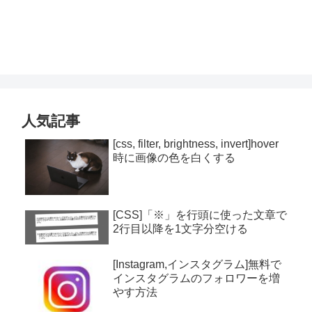
人気記事
[css, filter, brightness, invert]hover
時に画像の色を白くする
[CSS]「※」を行頭に使った文章で
2行目以降を1文字分空ける
[Instagram,インスタグラム]無料で
インスタグラムのフォロワーを増
やす方法