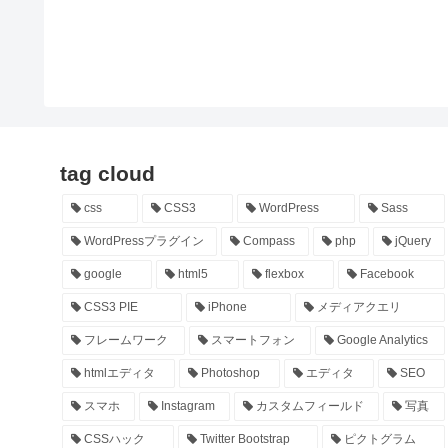
tag cloud
css
CSS3
WordPress
Sass
WordPressプラグイン
Compass
php
jQuery
google
html5
flexbox
Facebook
CSS3 PIE
iPhone
メディアクエリ
フレームワーク
スマートフォン
Google Analytics
htmlエディタ
Photoshop
エディタ
SEO
スマホ
Instagram
カスタムフィールド
写真
CSSハック
Twitter Bootstrap
ピクトグラム