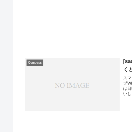
[s
Compass
く
スマ
ブW
は日
いし