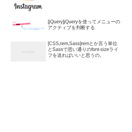
[jQuery]jQueryを使ってメニューの
アクティブを判断する
[CSS,rem,Sass]remとか言う単位
とSassで思い通りのfont-sizeライ
フを送ればいいと思うの。