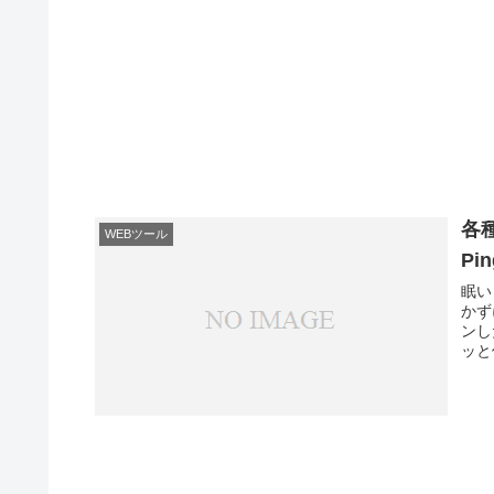
各
WEBツール
Pi
眠い
かず
ンし
ッと