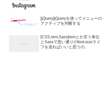
[jQuery]jQueryを使ってメニューの
アクティブを判断する
[CSS,rem,Sass]remとか言う単位
とSassで思い通りのfont-sizeライ
フを送ればいいと思うの。