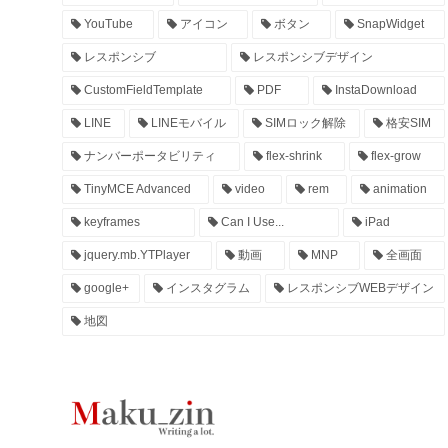
YouTube
アイコン
ボタン
SnapWidget
レスポンシブ
レスポンシブデザイン
CustomFieldTemplate
PDF
InstaDownload
LINE
LINEモバイル
SIMロック解除
格安SIM
ナンバーポータビリティ
flex-shrink
flex-grow
TinyMCE Advanced
video
rem
animation
keyframes
Can I Use...
iPad
jquery.mb.YTPlayer
動画
MNP
全画面
google+
インスタグラム
レスポンシブWEBデザイン
地図