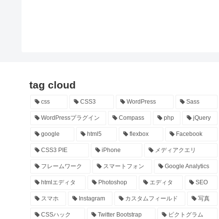
tag cloud
css
CSS3
WordPress
Sass
WordPressプラグイン
Compass
php
jQuery
google
html5
flexbox
Facebook
CSS3 PIE
iPhone
メディアクエリ
フレームワーク
スマートフォン
Google Analytics
htmlエディタ
Photoshop
エディタ
SEO
スマホ
Instagram
カスタムフィールド
写真
CSSハック
Twitter Bootstrap
ピクトグラム