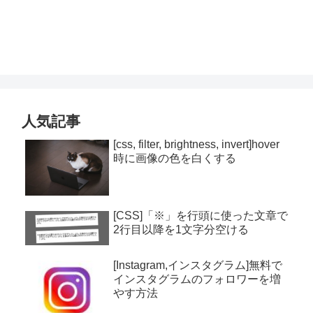
人気記事
[css, filter, brightness, invert]hover
時に画像の色を白くする
[CSS]「※」を行頭に使った文章で
2行目以降を1文字分空ける
[Instagram,インスタグラム]無料で
インスタグラムのフォロワーを増
やす方法