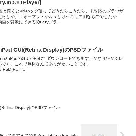
.mb.YTPlayer]
置と聞くとvideoタグ使ってどうたらこうたら、未対応のブラウザ
たらとか、フォーマットが云々とけっこう面倒なものでしたが
画を背景にできるjQueryプラ...
とiPad GUI(Retina Display)のPSDファイル
ne5とiPadのGUIがPSDでダウンロードできます。かなり細かくレ
いです。これで無料なんてありがたいことです。
PSD(Retin...
I(Retina Display)のPSDファイル
ンをカスタマイズできるStyleBootstrap.info