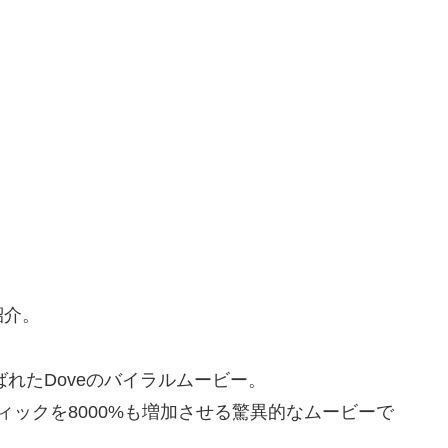
紹介。
ばれたDoveのバイラルムービー。
ィックを8000%も増加させる驚異的なムービーで