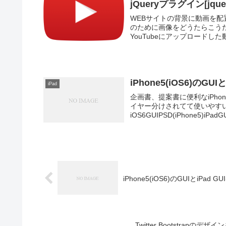
jQueryプラグイン[jquery
WEBサイトの背景に動画を配
のために画像をどうたらこう
YouTubeにアップロードした動
iPhone5(iOS6)のGUI
iPad
企画書、提案書に便利なiPho
イヤー分けされてて使いやす
iOS6GUIPSD(iPhone5)iPadGUI
iPhone5(iOS6)のGUIとiPad GU
Twitter Bootstrapのデザイ