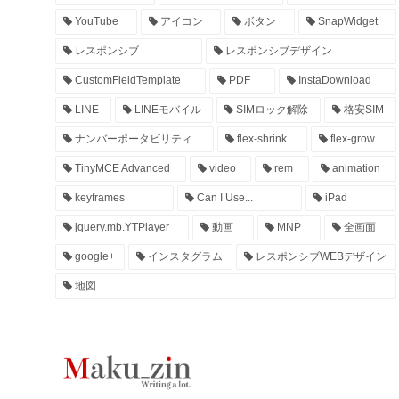
YouTube
アイコン
ボタン
SnapWidget
レスポンシブ
レスポンシブデザイン
CustomFieldTemplate
PDF
InstaDownload
LINE
LINEモバイル
SIMロック解除
格安SIM
ナンバーポータビリティ
flex-shrink
flex-grow
TinyMCE Advanced
video
rem
animation
keyframes
Can I Use...
iPad
jquery.mb.YTPlayer
動画
MNP
全画面
google+
インスタグラム
レスポンシブWEBデザイン
地図