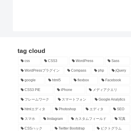
tag cloud
css
CSS3
WordPress
Sass
WordPressプラグイン
Compass
php
jQuery
google
html5
flexbox
Facebook
CSS3 PIE
iPhone
メディアクエリ
フレームワーク
スマートフォン
Google Analytics
htmlエディタ
Photoshop
エディタ
SEO
スマホ
Instagram
カスタムフィールド
写真
CSSハック
Twitter Bootstrap
ピクトグラム