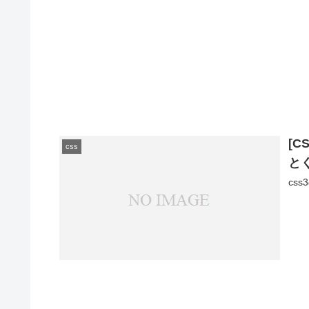
[C
css
と
cs