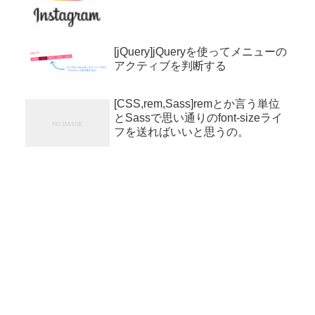
[jQuery]jQueryを使ってメニューの
アクティブを判断する
[CSS,rem,Sass]remとか言う単位
とSassで思い通りのfont-sizeライ
フを送ればいいと思うの。