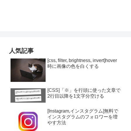
人気記事
[css, filter, brightness, invert]hover
時に画像の色を白くする
[CSS]「※」を行頭に使った文章で
2行目以降を1文字分空ける
[Instagram,インスタグラム]無料で
インスタグラムのフォロワーを増
やす方法