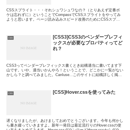
CSSスプライト・・・それシュワシュワなの？（とりあえず定番ボ
ケは忘れずに）ということでCompassでCSSスプライトをやってみ
ようと思います。ページ読み込みスピード改善のためにCSSスプラ
イトやってやろうじゃないか！と意気込むで手動でセ...
[CSS3]CSS3のベンダープレフィ
css
ックスが必要なプロパティってど
れ？
CSS3ってベンダープレフィックス書くとき結構適当に書いてます下
山です。いや、適当いかんやろ！ということで、どこかに一覧がない
かしら？と調べてみました。CanIuse...このサイトに結構詳しく掲載
されています。CSSだけでなくhtml5も...
[CSS]Hover.cssを使ってみた
css
遅くなりましたが、あけましておめでとうございます。今年も何かし
ら書き綴っていきますよ。新年一発目は最近流行りのHover.cssの使
い方をまとめてみます。Hover.cssダウンロードHover.cssからダウン