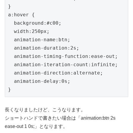
}

a:hover {

  background:#c00;

  width:250px;

  animation-name:btn;

  animation-duration:2s;

  animation-timing-function:ease-out;

  animation-iteration-count:infinite;

  animation-direction:alternate;

  animation-delay:0s;

}
長くなりましたけど、こうなります。
ショートハンドで書きたい場合は「animation:btn 2s
ease-out 1 0s;」となります。