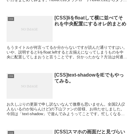
ロードとデモが見れます。実装...
[CSS]liをfloatして横に並べてそ
css
れを中央配置にするオレ的まとめ
もうタイトルが何言ってるか分からないですが読んだ通りですはい。
いや、説明するとliをfloat:leftすると左揃えになってしまうものを中
央に配置してしまおうと言うことです。分かったかな？方法は何通り
かあると思いますが、これならOK的なもの...
[CSS]text-shadowをIEでもやっ
css
てみる。
お久しぶりの更新で申し訳ないなんて微塵も思いません。全国2人(2
人もいるのか知らんけど)の下山ファンの皆様、お待たせしました。
今回は「text-shadow」で遊んでみようってことです。忙しくなると
デザインを外注するんですが、ドロップシャド...
[CSS]スマホの画面だと見づらい
css