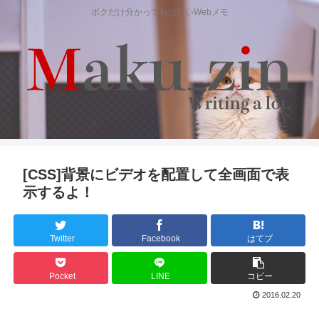
ボクだけ分かってればいいWebメモ
[CSS]背景にビデオを配置して全画面で表
示するよ！
Twitter
Facebook
はてブ
Pocket
LINE
コピー
2016.02.20