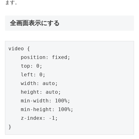
ます。
全画面表示にする
video {

    position: fixed;

    top: 0;

    left: 0;

    width: auto;

    height: auto;

    min-width: 100%;

    min-height: 100%;

    z-index: -1;

}