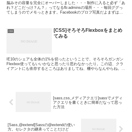
脳みその容量を完全にオーバーしました・・・制作に入ると必ず「あ
れ？どこだっけ？ん？」ってなるfb:adminsの場所・・・毎回ググっ
てしまうのでメモっときます。Facebookのプロフ写真だよまずは
Facebook(ページ)を表示。ニュース...
[CSS]そろそろFlexboxをまとめ
css
てみる
IE10のシェアも全体の1%を切ったということで、そろそろガンガン
Flexbox使ってもいいかなと思ったり思わなかったり。この辺、クラ
イアントにも依存するところはありましてね、柵やらなんやらね。と
は言いましても一般的な話でIE10のシェアが...
[sass,css,メディアクエリ]sassでメディ
アクエリを書くときに簡単だなって思っ
た方法
[Sass,@extend]Sassの@extendの使い
方。セレクタの継承ってことだけど