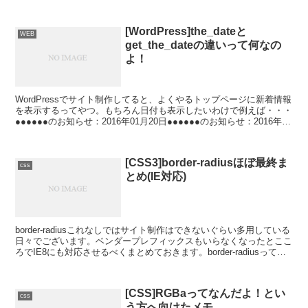
[WordPress]the_dateと
WEB
get_the_dateの違いって何なの
よ！
WordPressでサイト制作してると、よくやるトップページに新着情報
を表示するってやつ。もちろん日付も表示したいわけで例えば・・・
●●●●●●のお知らせ：2016年01月20日●●●●●●のお知らせ：2016年01
月18日●●●●●●のお...
[CSS3]border-radiusほぼ最終ま
css
とめ(IE対応)
border-radiusこれなしではサイト制作はできないぐらい多用している
日々でございます。ベンダープレフィックスもいらなくなったとここ
ろでIE8にも対応させるべくまとめておきます。border-radiusって？
手っ取り早く説明すると角...
[CSS]RGBaってなんだよ！とい
css
う方へ向けたメモ