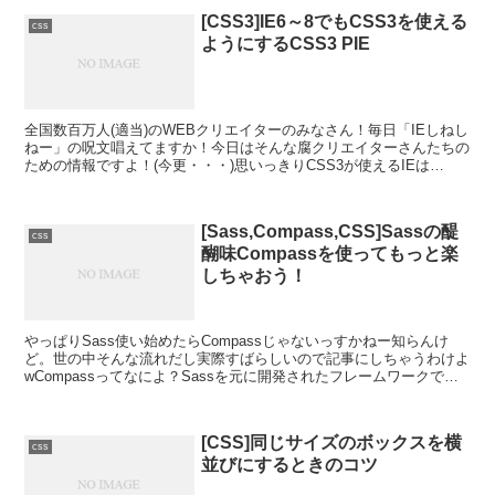
[CSS3]IE6～8でもCSS3を使える
css
ようにするCSS3 PIE
全国数百万人(適当)のWEBクリエイターのみなさん！毎日「IEしねし
ねー」の呪文唱えてますか！今日はそんな腐クリエイターさんたちの
ための情報ですよ！(今更・・・)思いっきりCSS3が使えるIEは
10・・・しかし、UAシェアを見てみるとまだま...
[Sass,Compass,CSS]Sassの醍
css
醐味Compassを使ってもっと楽
しちゃおう！
やっぱりSass使い始めたらCompassじゃないっすかねー知らんけ
ど。世の中そんな流れだし実際すばらしいので記事にしちゃうわけよ
wCompassってなによ？Sassを元に開発されたフレームワークで
す。お気に入りなのはCompassを使うと...
[CSS]同じサイズのボックスを横
css
並びにするときのコツ