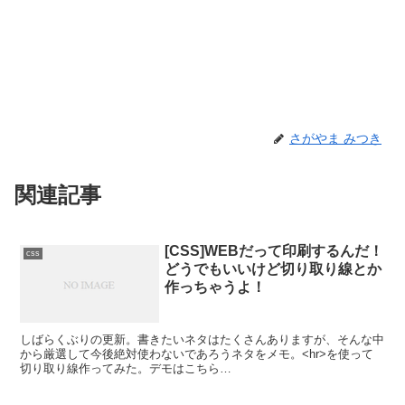
さがやま みつき
関連記事
[CSS]WEBだって印刷するんだ！
css
どうでもいいけど切り取り線とか
作っちゃうよ！
しばらくぶりの更新。書きたいネタはたくさんありますが、そんな中
から厳選して今後絶対使わないであろうネタをメモ。<hr>を使って
切り取り線作ってみた。デモはこちら
CSShr{height:0;margin:0;padding:0;border...