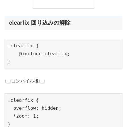
clearfix 回り込みの解除
.clearfix {

    @include clearfix;

}
↓↓↓コンパイル後↓↓↓
.clearfix {

  overflow: hidden;

  *zoom: 1;

}