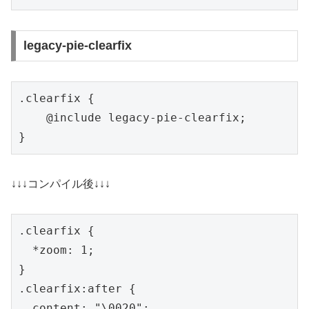
legacy-pie-clearfix
.clearfix {

    @include legacy-pie-clearfix;

}
↓↓↓コンパイル後↓↓↓
.clearfix {

  *zoom: 1;

}

.clearfix:after {

  content: "\0020";
