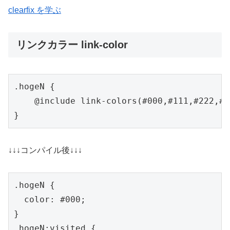
clearfix を学ぶ
リンクカラー link-color
.hogeN {

    @include link-colors(#000,#111,#222,#3
}
↓↓↓コンパイル後↓↓↓
.hogeN {

  color: #000;

}

.hogeN:visited {
