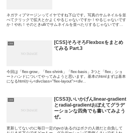
ネガティブマージンってイヤですね下山です。写真のサムネイルを並
べてクリックで拡大とかよくやるじゃないですか！やるじゃないです
か！やれ！そのときulliでサムネイルを並べたりするじゃないです
か！するじゃないですか！やれよ。で、隣同士のサムネイ...
[CSS]そろそろFlexboxをまとめ
css
てみる Part.3
今回は「flex-grow」「flex-shrink」「flex-basis」3つと「flex」ショ
ートハンドについてやってみようと思います。基本のhtmlまずは基本
になるhtmlから<divclass="flex-layout"><div...
[CSS3]いいかげんlinear-gradient
css
とradial-gradientおぼえてグラデ
ーションな四角でも書いてみよう
ぜ。
更新してないのに毎日一定のpvがあるのはボクの人徳だと自負して
おります下山ですどーもー。グラデーションて面倒くさいですよね