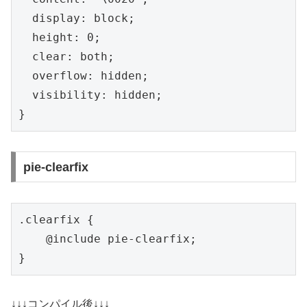
  display: block;

  height: 0;

  clear: both;

  overflow: hidden;

  visibility: hidden;

}
pie-clearfix
.clearfix {

    @include pie-clearfix;

}
↓↓↓コンパイル後↓↓↓