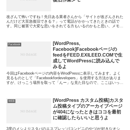
改ざんて怖いですね！先日ある業者さんから「サイトが改ざんされた
んだけど大至急復旧できる？」って電話がかかってきたときの話で
す。同じ被害で大変な思いをされてる方もいるのかもと思い、メモを
残しておきます。「2021年間ビジターアンケート」って？...
[WordPress,
Facebook
Facebook]Facebookページの
feedをFEED.EXILEED.COMで生
成してWordPressに読み込んで
みるよ
今回はFacebookページの内容をWrodPressに表示してみます。よく
見るものとして「Facebookfordevelopers」を使用する方法がありま
すが、けっこう場所を取って「んー」な見た目なので、ここはいっち
ょFacebookペ...
[WordPress カスタム投稿]カスタ
WEB
ム投稿タイプのアーカイブページ
が404になったときはココを最初
に確認したらいいと思うよ
3度のメシよりスタバのエスプレッソ(コンビニのやつ)が好きなオシ