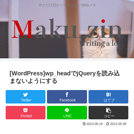
ボクだけ分かってればいいWebメモ
[WordPress]wp_headでjQueryを読み込
まないようにする
Twitter
Facebook
はてブ
Pocket
LINE
コピー
2013.08.19
2013.05.09