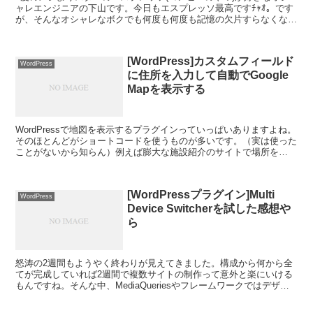
ャレエンジニアの下山です。今日もエスプレッソ最高ですﾁｬｵ。です
が、そんなオシャレなボクでも何度も何度も記憶の欠片すらなくなる
ことがあるんです。それがタイトルの通りのことです。...
[WordPress]カスタムフィールド
WordPress
に住所を入力して自動でGoogle
Mapを表示する
WordPressで地図を表示するプラグインっていっぱいありますよね。
そのほとんどがショートコードを使うものが多いです。（実は使った
ことがないから知らん）例えば膨大な施設紹介のサイトで場所を
GoogleMapを使って紹介となると、クライアン...
[WordPressプラグイン]Multi
WordPress
Device Switcherを試した感想や
ら
怒涛の2週間もようやく終わりが見えてきました。構成から何から全
てが完成していれば2週間で複数サイトの制作って意外と楽にいける
もんですね。そんな中、MediaQueriesやフレームワークではデザイ
ン的にどうしても無理がある案件があり、敬遠し...