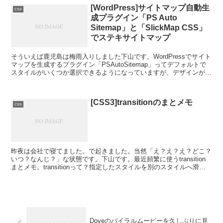
[WordPress]サイトマップ自動生
css
成プラグイン「PS Auto
Sitemap」と「SlickMap CSS」
でステキサイトマップ
そういえば鹿児島は梅雨入りしました下山です。WordPressでサイト
マップを生成するプラグイン「PSAutoSitemap」ってデフォルトで
スタイルがいくつか選択できるようになっていますが、デザインがス
テキすぎてくぁｗせｄｒｆｔｇｙふじこ...
[CSS3]transitionのまとメモ
css
昨夜は会社で寝てました。で起きました。当然「え？え？え？どこ？
いつ？なんじ？」な状態です。下山です。最近頻繁に使うtransition
まとメモ。transitionって？指定したスタイルを別のスタイルへ滑ら
かに変化されるためのプロパティです...
Doveのバイラルムービーを久しぶりに見