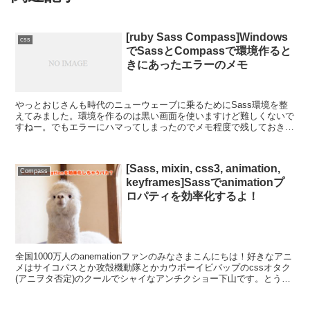
[ruby Sass Compass]Windows
css
でSassとCompassで環境作ると
きにあったエラーのメモ
やっとおじさんも時代のニューウェーブに乗るためにSass環境を整
えてみました。環境を作るのは黒い画面を使いますけど難しくないで
すねー。でもエラーにハマってしまったのでメモ程度で残しておきま
す。SassとCompassのインストール方法は黒い...
[Sass, mixin, css3, animation,
Compass
keyframes]Sassでanimationプ
ロパティを効率化するよ！
全国1000万人のanemationファンのみなさまこんにちは！好きなアニ
メはサイコパスとか攻殻機動隊とかカウボーイビバップのcssオタク
(アニヲタ否定)のクールでシャイなアンチクショー下山です。とうと
うanimationプロパティに手を出...