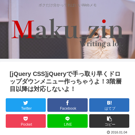
ボクだけ分かってればいいWebメモ
[jQuery CSS]jQueryで手っ取り早くドロ
ップダウンメニュー作っちゃうよ！3階層
目以降は対応しないよ！
Twitter
Facebook
はてブ
Pocket
LINE
コピー
2016.01.04