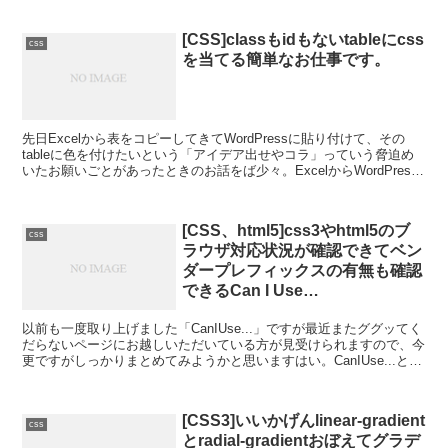
[CSS]classもidもないtableにcss
css
を当てる簡単なお仕事です。
先日Excelから表をコピーしてきてWordPressに貼り付けて、その
tableに色を付けたいという「アイデア出せやコラ」っていう脅迫め
いたお願いごとがあったときのお話をば少々。ExcelからWordPress
にコピペするのはPCにあまり...
[CSS、html5]css3やhtml5のブ
css
ラウザ対応状況が確認できてベン
ダープレフィックスの有無も確認
できるCan I Use…
以前も一度取り上げました「CanIUse...」ですが最近またググッてく
だらないページにお越しいただいている方が見受けられますので、今
更ですがしっかりまとめてみようかと思いますはい。CanIUse...とは
CanIUse...とはcssのプ...
[CSS3]いいかげんlinear-gradient
css
とradial-gradientおぼえてグラデ