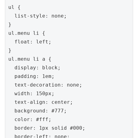
ul {

  list-style: none;

}

ul.menu li {

  float: left;

}

ul.menu li a {

  display: block;

  padding: 1em;

  text-decoration: none;

  width: 150px;

  text-align: center;

  background: #777;

  color: #fff;

  border: 1px solid #000;

  border-left: none;
