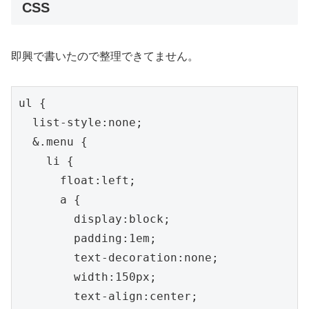
CSS
即興で書いたので整理できてません。
ul {

  list-style:none;

  &.menu {

    li {

      float:left;

      a {

        display:block;

        padding:1em;

        text-decoration:none;

        width:150px;

        text-align:center;
