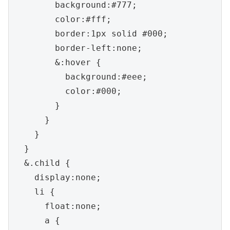
        background:#777;

        color:#fff;

        border:1px solid #000;

        border-left:none;

        &:hover {

          background:#eee;

          color:#000;

        }

      }

    }

  }

  &.child {

    display:none;

    li {

      float:none;

      a {
