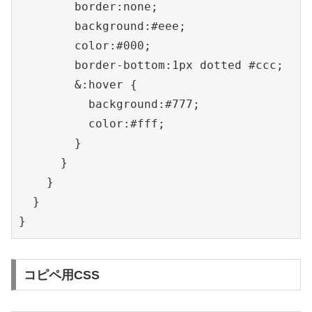
        border:none;

        background:#eee;

        color:#000;

        border-bottom:1px dotted #ccc;

        &:hover {

          background:#777;

          color:#fff;

        }

      }

    }

  }

}
コピペ用CSS