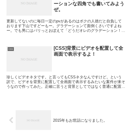
ーションな四角でも書いてみよう
ぜ。
更新してないのに毎日一定のpvがあるのはボクの人徳だと自負して
おります下山ですどーもー。グラデーションて面倒くさいですよね
ー。でも男にはバリっとおぼえて「どうだオレのグラデーション！ス
テキだろ！」と愛しいあの人へ小声でささやかなきゃいけない...
[CSS]背景にビデオを配置して全
css
画面で表示するよ！
珍しくビデオネタです。と言ってもCSSネタなんですけど。という
訳で、ビデオを背景に配置して全画面で表示するみたいな案件が来そ
うなので作ってみた。正確に言うと背景としてではなく普通に配置し
てposition:fixedしだけの代物でそれなりに...
2015年もお世話になりました。