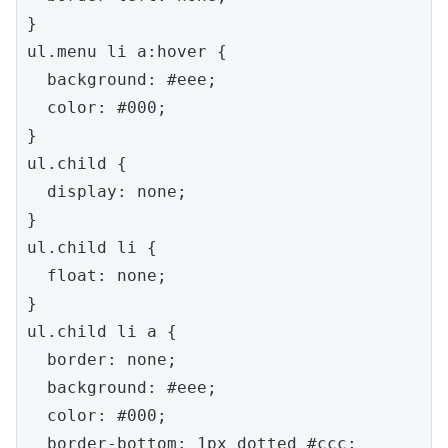
}

ul.menu li a:hover {

  background: #eee;

  color: #000;

}

ul.child {

  display: none;

}

ul.child li {

  float: none;

}

ul.child li a {

  border: none;

  background: #eee;

  color: #000;

  border-bottom: 1px dotted #ccc;
