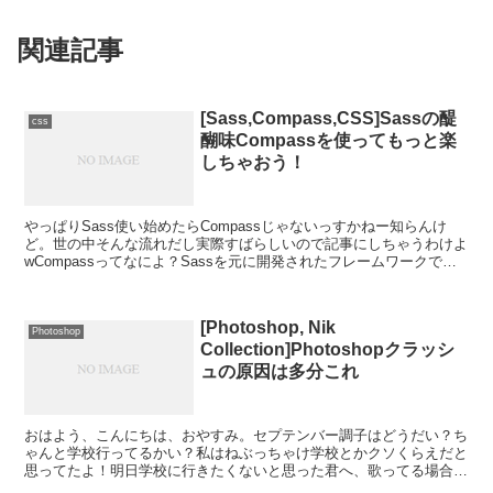
関連記事
[Sass,Compass,CSS]Sassの醍
css
醐味Compassを使ってもっと楽
しちゃおう！
やっぱりSass使い始めたらCompassじゃないっすかねー知らんけ
ど。世の中そんな流れだし実際すばらしいので記事にしちゃうわけよ
wCompassってなによ？Sassを元に開発されたフレームワークで
す。お気に入りなのはCompassを使うと...
[Photoshop, Nik
Photoshop
Collection]Photoshopクラッシ
ュの原因は多分これ
おはよう、こんにちは、おやすみ。セプテンバー調子はどうだい？ち
ゃんと学校行ってるかい？私はねぶっちゃけ学校とかクソくらえだと
思ってたよ！明日学校に行きたくないと思った君へ、歌ってる場合じ
ゃねー独立してからというもの忙しさにかまけてブログの存...