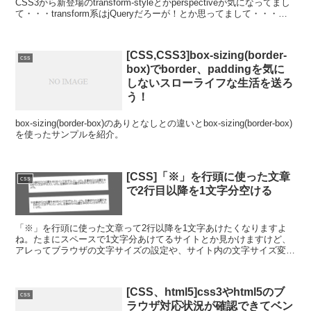
CSS3から新登場のtransform-styleとかperspectiveが気になってまし
て・・・transform系はjQueryだろーが！とか思ってまして・・・食
わず嫌いは良く...
[CSS,CSS3]box-sizing(border-
css
box)でborder、paddingを気に
しないスローライフな生活を送ろ
う！
box-sizing(border-box)のありとなしとの違いとbox-sizing(border-box)
を使ったサンプルを紹介。
[CSS]「※」を行頭に使った文章
css
で2行目以降を1文字分空ける
「※」を行頭に使った文章って2行以降を1文字あけたくなりますよ
ね。たまにスペースで1文字分あけてるサイトとか見かけますけど、
アレってブラウザの文字サイズの設定や、サイト内の文字サイズ変更
とかやっちゃうとずれちゃうし、そもそもレスポンシブでは...
[CSS、html5]css3やhtml5のブ
css
ラウザ対応状況が確認できてベン