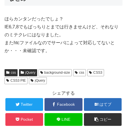
ほらカンタンだったでしょ？
IE6,7,8でもばっちりとまでは行きませんけど、それなり
のミテクレにはなりました。
またhtcファイルなのでサーバによって対応してないと
か・・・未確認です。
css
jQuery
background-size
css
CSS3
CSS3 PIE
jQuery
シェアする
Twitter
Facebook
はてブ
Pocket
LINE
コピー