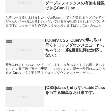
ダープレフィックスの有無も確認
できるCan I Use…
以前も一度取り上げました「CanIUse...」ですが最近またググッてく
だらないページにお越しいただいている方が見受けられますので、今
更ですがしっかりまとめてみようかと思いますはい。CanIUse...とは
CanIUse...とはcssのプ...
[jQuery CSS]jQueryで手っ取り
css
早くドロップダウンメニュー作っ
ちゃうよ！3階層目以降は対応し
ないよ！
新年あけましておめでとうございます。今年もよろしくお願い致しま
す。さて宣言通り週一で更新していきますよ。新年一発目はみんな大
好きjQuery！泣く子も黙るドロップダウンメニュー！デモ
SeethePenjWypXbbymitsukisagay...
[CSS]classもidもないtableにcss
css
を当てる簡単なお仕事です。