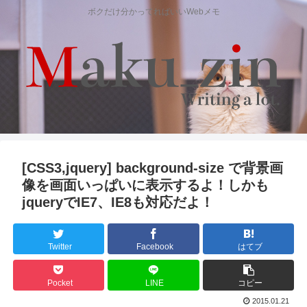
ボクだけ分かってればいいWebメモ
[CSS3,jquery] background-size で背景画
像を画面いっぱいに表示するよ！しかも
jqueryでIE7、IE8も対応だよ！
Twitter
Facebook
はてブ
Pocket
LINE
コピー
2015.01.21