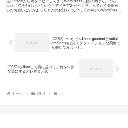
先日Excelから表をコピーしてきてWordPressに貼り付けて、その
tableに色を付けたいという「アイデア出せやコラ」っていう脅迫め
いたお願いごとがあったときのお話をば少々。ExcelからWordPress
にコピペするのはPCにあまり...
[CSS3]いいかげんlinear-gradientとradial-
gradientおぼえてグラデーションな四角で
も書いてみようぜ。
[CSS]liをfloatして横に並べてそれを中央
配置にするオレ的まとめ
ホーム
WEB
css