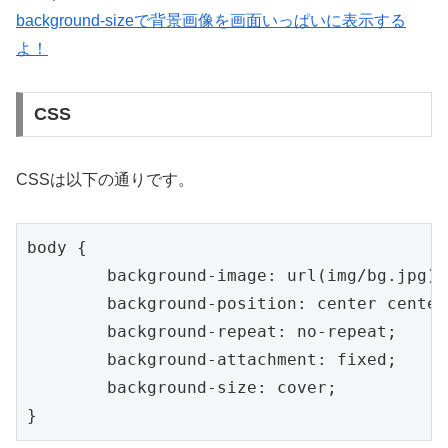
background-sizeで背景画像を画面いっぱいに表示する
よ！
CSS
CSSは以下の通りです。
body {

	background-image: url(img/bg.jpg);

	background-position: center center;

	background-repeat: no-repeat;

	background-attachment: fixed;

	background-size: cover;

}