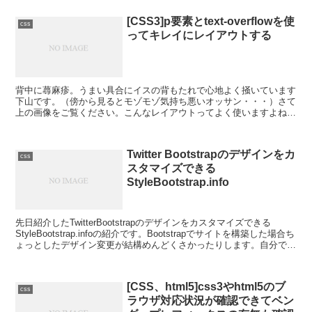
[CSS3]p要素とtext-overflowを使
css
ってキレイにレイアウトする
背中に蕁麻疹。うまい具合にイスの背もたれで心地よく掻いています
下山です。（傍から見るとモゾモゾ気持ち悪いオッサン・・・）さて
上の画像をご覧ください。こんなレイアウトってよく使いますよね？
使うんです。divやli等でレイアウトする方が多いと思...
Twitter Bootstrapのデザインをカ
css
スタマイズできる
StyleBootstrap.info
先日紹介したTwitterBootstrapのデザインをカスタマイズできる
StyleBootstrap.infoの紹介です。Bootstrapでサイトを構築した場合ち
ょっとしたデザイン変更が結構めんどくさかったりします。自分で書
いたCSSな...
[CSS、html5]css3やhtml5のブ
css
ラウザ対応状況が確認できてベン