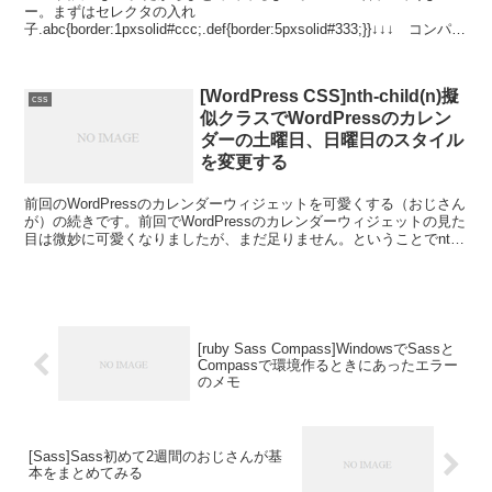
ー。まずはセレクタの入れ
子.abc{border:1pxsolid#ccc;.def{border:5pxsolid#333;}}↓↓↓ コンパイ
ル後 ↓↓↓.abc{bord...
[WordPress CSS]nth-child(n)擬
css
似クラスでWordPressのカレン
ダーの土曜日、日曜日のスタイル
を変更する
前回のWordPressのカレンダーウィジェットを可愛くする（おじさん
が）の続きです。前回でWordPressのカレンダーウィジェットの見た
目は微妙に可愛くなりましたが、まだ足りません。ということでnth-
child擬似クラスを使って土曜日...
[ruby Sass Compass]WindowsでSassと
Compassで環境作るときにあったエラー
のメモ
[Sass]Sass初めて2週間のおじさんが基
本をまとめてみる