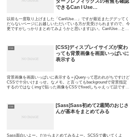
ダープレフィックスの有無も確認
できるCan I Use…
以前も一度取り上げました「CanIUse...」ですが最近またググッてく
だらないページにお越しいただいている方が見受けられますので、今
更ですがしっかりまとめてみようかと思いますはい。CanIUse...とは
CanIUse...とはcssのプ...
[CSS]ディスプレイサイズが変わ
css
っても背景画像を画面いっぱいに
表示する
背景画像を画面いっぱいに表示する＝jQueryって思われがちですけど
CSSで十分いけまっせ。なメモ。と言ってもbackgroundで背景指定
するのではなくimgで貼った画像をCSSでfixedしちゃえって話です。
まずはdemoを。ディスプレ...
[Sass]Sass初めて2週間のおじさ
css
んが基本をまとめてみる
Sass面白いよー。だからまとめてみるよー。SCSSで書いてくよ