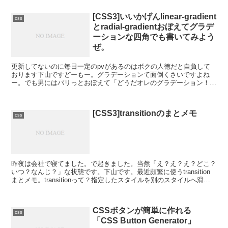
[CSS3]いいかげんlinear-gradient
css
とradial-gradientおぼえてグラデ
ーションな四角でも書いてみよう
ぜ。
更新してないのに毎日一定のpvがあるのはボクの人徳だと自負して
おります下山ですどーもー。グラデーションて面倒くさいですよね
ー。でも男にはバリっとおぼえて「どうだオレのグラデーション！ス
テキだろ！」と愛しいあの人へ小声でささやかなきゃいけない...
[CSS3]transitionのまとメモ
css
昨夜は会社で寝てました。で起きました。当然「え？え？え？どこ？
いつ？なんじ？」な状態です。下山です。最近頻繁に使うtransition
まとメモ。transitionって？指定したスタイルを別のスタイルへ滑ら
かに変化されるためのプロパティです...
CSSボタンが簡単に作れる
css
「CSS Button Generator」