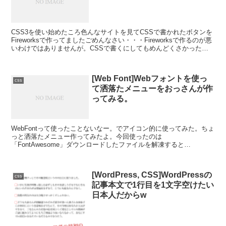
CSS3を使い始めたころ色んなサイトを見てCSSで書かれたボタンを
Fireworksで作ってましたごめんなさい・・・Fireworksで作るのが悪
いわけではありませんが。CSSで書くにしてもめんどくさかったり
しますもん・・・と言うわけでCS...
[Web Font]Webフォントを使っ
css
て洒落たメニューをおっさんが作
ってみる。
WebFontって使ったことないなー。でアイコン的に使ってみた。ちょ
っと洒落たメニュー作ってみたよ。今回使ったのは
「FontAwesome」ダウンロードしたファイルを解凍すると
css,fonts,less,scssの4つのフォルダが入ってま...
[WordPress, CSS]WordPressの
css
記事本文で1行目を1文字空けたい
日本人だからw