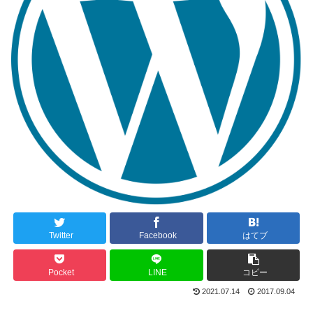
Twitter
Facebook
はてブ
Pocket
LINE
コピー
2021.07.14
2017.09.04