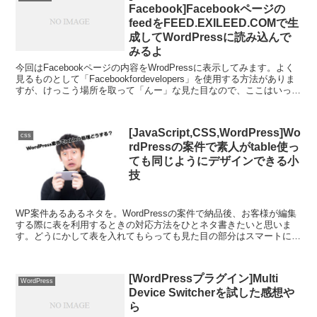
Facebook]Facebookページの
feedをFEED.EXILEED.COMで生
成してWordPressに読み込んで
みるよ
今回はFacebookページの内容をWrodPressに表示してみます。よく
見るものとして「Facebookfordevelopers」を使用する方法がありま
すが、けっこう場所を取って「んー」な見た目なので、ここはいっち
ょFacebookペ...
[JavaScript,CSS,WordPress]Wo
css
rdPressの案件で素人がtable使っ
ても同じようにデザインできる小
技
WP案件あるあるネタを。WordPressの案件で納品後、お客様が編集
する際に表を利用するときの対応方法をひとネタ書きたいと思いま
す。どうにかして表を入れてもらっても見た目の部分はスマートに行
かないものです。多くのエンドユーザーは罫線をドラ...
[WordPressプラグイン]Multi
WordPress
Device Switcherを試した感想や
ら