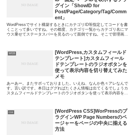
グイン「ShowID for
Post/Page/Category/Tag/Comm
ent」
WordPressでサイト構築するときにカテゴリID等指定してコードを書
くことって多いですね。その都度、カテゴリ一覧からカテゴリ名にマ
ウス乗せてステータスバーを見るのって面倒ですね。そこで管理画面
内のカテゴリ一覧、ポスト一覧、固定ページ一覧...
[WordPress,カスタムフィールド
WEB
テンプレート]カスタムフィール
ドテンプレートのラジオボタンを
使って表示内容を切り替えてみた
メモ
あーあー。またサボっておりました。いえね、なんか色々アレなんで
す。言い訳です。本日はググればたくさん情報は出てくるでしょうカ
スタムフィールドテンプレートのラジオボタンを使って表示内容を切
り替えるっていう本当にメモを。※コピペできるように。カ...
[WordPress CSS]WorPressのプ
css
ラグインWP Page Numbersのペ
ージャーをページの中央に揃える
方法