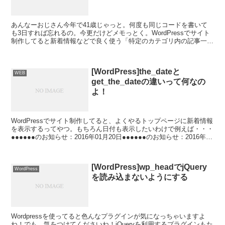
あんなーおじさん今年で41歳じゃっと。何度も同じコードを書いて
も3日すれば忘れるの。今更だけどメモっとく。WordPressでサイト
制作してると新着情報などで良く使う「特定のカテゴリ内の記事一覧
を表示する」。
[WordPress]the_dateと
WEB
get_the_dateの違いって何なの
よ！
WordPressでサイト制作してると、よくやるトップページに新着情報
を表示するってやつ。もちろん日付も表示したいわけで例えば・・・
●●●●●●のお知らせ：2016年01月20日●●●●●●のお知らせ：2016年01
月18日●●●●●●のお...
[WordPress]wp_headでjQuery
WordPress
を読み込まないようにする
Wordpressを使ってると色んなプラグインが気になっちゃいますよ
ね！でも、気をつけてくださいね！jQueryを利用するプラグインもた