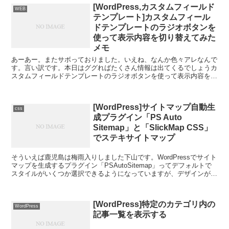
[WordPress,カスタムフィールド
WEB
テンプレート]カスタムフィール
ドテンプレートのラジオボタンを
使って表示内容を切り替えてみた
メモ
あーあー。またサボっておりました。いえね、なんか色々アレなんで
す。言い訳です。本日はググればたくさん情報は出てくるでしょうカ
スタムフィールドテンプレートのラジオボタンを使って表示内容を切
り替えるっていう本当にメモを。※コピペできるように。カ...
[WordPress]サイトマップ自動生
css
成プラグイン「PS Auto
Sitemap」と「SlickMap CSS」
でステキサイトマップ
そういえば鹿児島は梅雨入りしました下山です。WordPressでサイト
マップを生成するプラグイン「PSAutoSitemap」ってデフォルトで
スタイルがいくつか選択できるようになっていますが、デザインがス
テキすぎてくぁｗせｄｒｆｔｇｙふじこ...
[WordPress]特定のカテゴリ内の
WordPress
記事一覧を表示する