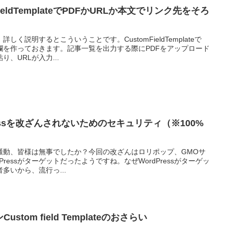
omFieldTemplateでPDFかURLか本文でリンク先をそろ
く説明するとこういうことです。CustomFieldTemplateで
力欄を作っておきます。記事一覧を出力する際にPDFをアップロード
、URLが入力...
rdPressを改ざんされないためのセキュリティ（※100%
ざん騒動、皆様は無事でしたか？今回の改ざんはロリポップ、GMOサ
ressがターゲットだったようですね。なぜWordPressがターゲッ
多いから、流行っ...
Custom field Templateのおさらい