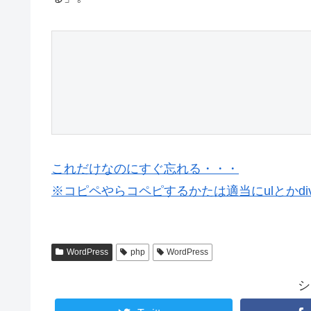
これだけなのにすぐ忘れる・・・
※コピペやらコペピするかたは適当にulとかd
WordPress
php
WordPress
シ