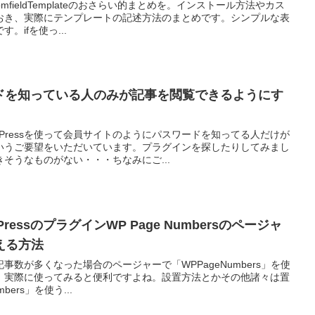
stomfieldTemplateのおさらい的まとめを。インストール方法やカス
おき、実際にテンプレートの記述方法のまとめです。シンプルな表
。ifを使っ...
スワードを知っている人のみが記事を閲覧できるようにす
dPressを使って会員サイトのようにパスワードを知ってる人だけが
いうご要望をいただいています。プラグインを探したりしてみまし
そうなものがない・・・ちなみにご...
WorPressのプラグインWP Page Numbersのページャ
える方法
で記事数が多くなった場合のページャーで「WPPageNumbers」を使
。実際に使ってみると便利ですよね。設置方法とかその他諸々は置
ers」を使う...