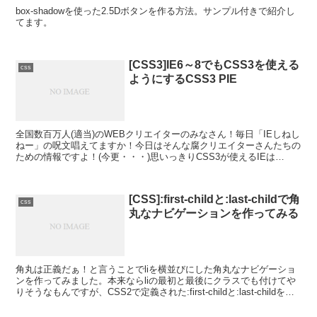
box-shadowを使った2.5Dボタンを作る方法。サンプル付きで紹介し
てます。
[CSS3]IE6～8でもCSS3を使える
css
ようにするCSS3 PIE
全国数百万人(適当)のWEBクリエイターのみなさん！毎日「IEしねし
ねー」の呪文唱えてますか！今日はそんな腐クリエイターさんたちの
ための情報ですよ！(今更・・・)思いっきりCSS3が使えるIEは
10・・・しかし、UAシェアを見てみるとまだま...
[CSS]:first-childと:last-childで角
css
丸なナビゲーションを作ってみる
角丸は正義だぁ！と言うことでliを横並びにした角丸なナビゲーショ
ンを作ってみました。本来ならliの最初と最後にクラスでも付けてや
りそうなもんですが、CSS2で定義された:first-childと:last-childを使
ってみたいと思います...