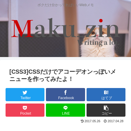
ボクだけ分かってればいいWebメモ
[CSS3]CSSだけでアコーデオンっぽいメ
ニューを作ってみたよ！
Twitter
Facebook
はてブ
Pocket
LINE
コピー
2017.05.26
2017.04.28