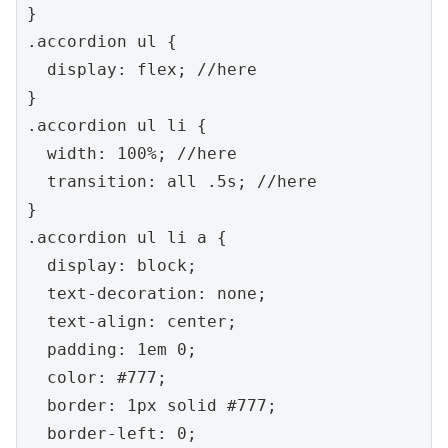
}

.accordion ul {

  display: flex; //here

}

.accordion ul li {

  width: 100%; //here

  transition: all .5s; //here

}

.accordion ul li a {

  display: block;

  text-decoration: none;

  text-align: center;

  padding: 1em 0;

  color: #777;

  border: 1px solid #777;

  border-left: 0;
