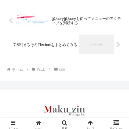
[jQuery]jQueryを使ってメニューのアクテ
ィブを判断する
[CSS]そろそろFlexboxをまとめてみる
ホーム
WEB
css
© 2013 Maku_zin Ver2.1.1.
メニュー
ホーム
検索
トップ
サイドバー