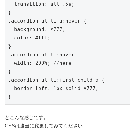
  transition: all .5s;

}

.accordion ul li a:hover {

  background: #777;

  color: #fff;

}

.accordion ul li:hover {

  width: 200%; //here

}

.accordion ul li:first-child a {

  border-left: 1px solid #777;

}
とこんな感じです。
CSSは適当に変更してみてください。