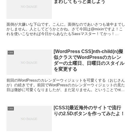
まわしてもっと楽しよう
面倒が大嫌いな下山です。こんに。面倒なのであいさつも途中までし
かしません。人としてどうかとかね。さて今回は@mixinですよ！こ
れを使いこなせれば今日からあなたもSassマスター！てかっ！
@mixinの書き方@mixin任意のmixin名{...
[WordPress CSS]nth-child(n)擬
css
似クラスでWordPressのカレン
ダーの土曜日、日曜日のスタイル
を変更する
前回のWordPressのカレンダーウィジェットを可愛くする（おじさん
が）の続きです。前回でWordPressのカレンダーウィジェットの見た
目は微妙に可愛くなりましたが、まだ足りません。ということでnth-
child擬似クラスを使って土曜日...
[CSS3]最近海外のサイトで流行
css
りの2.5Dボタンを作ってみたよ！