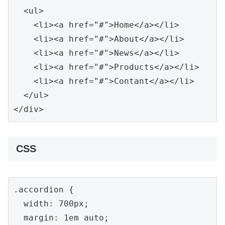
  <ul>

    <li><a href="#">Home</a></li>

    <li><a href="#">About</a></li>

    <li><a href="#">News</a></li>

    <li><a href="#">Products</a></li>

    <li><a href="#">Contant</a></li>

  </ul>

</div>
CSS
.accordion {

  width: 700px;

  margin: 1em auto;
