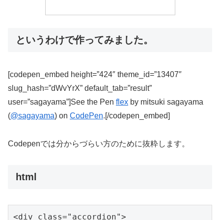
というわけで作ってみました。
[codepen_embed height=”424″ theme_id=”13407″
slug_hash=”dWvYrX” default_tab=”result”
user=”sagayama”]See the Pen
flex
by mitsuki sagayama
(
@sagayama
) on
CodePen
.[/codepen_embed]
Codepenでは分からづらい方のために抜粋します。
html
<div class="accordion">
