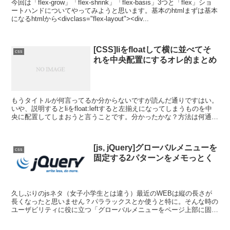
今回は「flex-grow」「flex-shrink」「flex-basis」3つと「flex」ショ
ートハンドについてやってみようと思います。基本のhtmlまずは基本
になるhtmlから<divclass="flex-layout"><div...
[CSS]liをfloatして横に並べてそ
css
れを中央配置にするオレ的まとめ
もうタイトルが何言ってるか分からないですが読んだ通りですはい。
いや、説明するとliをfloat:leftすると左揃えになってしまうものを中
央に配置してしまおうと言うことです。分かったかな？方法は何通り
かあると思いますが、これならOK的なもの...
[js, jQuery]グローバルメニューを
css
固定する2パターンをメモっとく
久しぶりのjsネタ（女子小学生とは違う）最近のWEBは縦の長さが
長くなったと思いません？パララックスとか使うと特に。そんな時の
ユーザビリティに役に立つ「グローバルメニューをページ上部に固定
する」jsを2パターンメモっておこうと思います。（最...